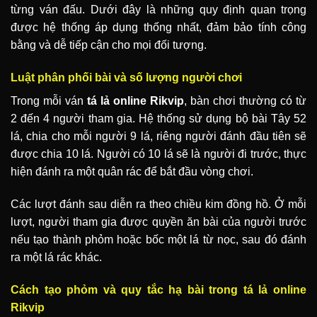
từng ván đấu. Dưới đây là những quy định quan trọng
được hệ thống áp dụng thống nhất, đảm bảo tính công
bằng và dễ tiếp cận cho mọi đối tượng.
Luật phân phối bài và số lượng người chơi
Trong mỗi ván
tá lả online Rikvip
, bàn chơi thường có từ
2 đến 4 người tham gia. Hệ thống sử dụng bộ bài Tây 52
lá, chia cho mỗi người 9 lá, riêng người đánh đầu tiên sẽ
được chia 10 lá. Người có 10 lá sẽ là người đi trước, thực
hiện đánh ra một quân rác để bắt đầu vòng chơi.
Các lượt đánh sau diễn ra theo chiều kim đồng hồ. Ở mỗi
lượt, người tham gia được quyền ăn bài của người trước
nếu tạo thành phỏm hoặc bốc một lá từ nọc, sau đó đánh
ra một lá rác khác.
Cách tạo phỏm và quy tắc hạ bài trong tá lả online
Rikvip