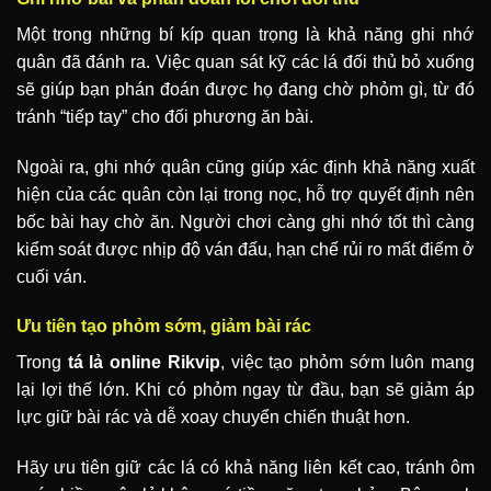
Một trong những bí kíp quan trọng là khả năng ghi nhớ
quân đã đánh ra. Việc quan sát kỹ các lá đối thủ bỏ xuống
sẽ giúp bạn phán đoán được họ đang chờ phỏm gì, từ đó
tránh “tiếp tay” cho đối phương ăn bài.
Ngoài ra, ghi nhớ quân cũng giúp xác định khả năng xuất
hiện của các quân còn lại trong nọc, hỗ trợ quyết định nên
bốc bài hay chờ ăn. Người chơi càng ghi nhớ tốt thì càng
kiểm soát được nhịp độ ván đấu, hạn chế rủi ro mất điểm ở
cuối ván.
Ưu tiên tạo phỏm sớm, giảm bài rác
Trong
tá lả online Rikvip
, việc tạo phỏm sớm luôn mang
lại lợi thế lớn. Khi có phỏm ngay từ đầu, bạn sẽ giảm áp
lực giữ bài rác và dễ xoay chuyển chiến thuật hơn.
Hãy ưu tiên giữ các lá có khả năng liên kết cao, tránh ôm