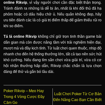
online Rikvip
, vì vậy người chơi cần đặc biệt thận trọng.
Tránh đánh ra những lá dễ bị ăn, nhất là khi đối thủ đã hạ
phỏm hoặc có dấu hiệu chờ ù. Nếu quân không đẹp, hãy
ưu tiên đánh các lá có giá trị điểm thấp để giảm thiểu rủi ro
khi so điểm.
Tá lả online Rikvip
không chỉ giữ trọn tinh thần game bài
dân gian mà còn được nâng tầm với trải nghiệm hiện đại,
mượt mà và đầy kịch tính. Từ luật chơi quen thuộc, nhịp độ
nhanh cho đến hệ thống thưởng lớn, tất cả tạo nên sức hút
khó cưỡng. Nếu đang tìm sân chơi vừa giải trí, vừa có cơ
hội nhận thưởng hấp dẫn, Rikvip chắc chắn là lựa chọn
đáng để thử và gắn bó lâu dài.
Poker Rikvip – Mẹo Hay
Luật Chơi Poker Từ Cơ Bản
Trong 4 Vòng Cược Đầy
Đến Nâng Cao Bạn Cần Biết
Căm Go