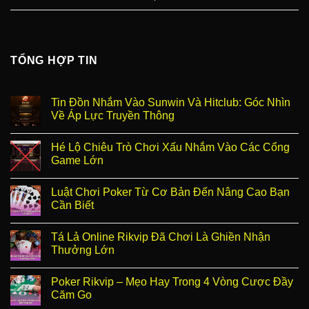
TỔNG HỢP TIN
Tin Đồn Nhắm Vào Sunwin Và Hitclub: Góc Nhìn
Về Áp Lực Truyền Thông
Hé Lộ Chiêu Trò Chơi Xấu Nhắm Vào Các Cổng
Game Lớn
Luật Chơi Poker Từ Cơ Bản Đến Nâng Cao Bạn
Cần Biết
Tá Lả Online Rikvip Đã Chơi Là Ghiền Nhận
Thưởng Lớn
Poker Rikvip – Mẹo Hay Trong 4 Vòng Cược Đầy
Căm Go