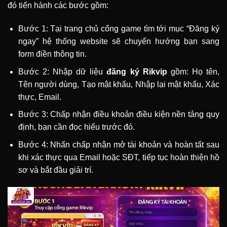
đó tiến hành các bước gồm:
Bước 1: Tại trang chủ cổng game tìm tới mục “Đăng ký
ngay” hệ thống website sẽ chuyển hướng bạn sang
form điền thông tin.
Bước 2: Nhập dữ liệu
đăng ký Rikvip
gồm: Họ tên,
Tên người dùng, Tạo mật khẩu, Nhập lại mật khẩu, Xác
thực, Email.
Bước 3: Chấp nhận điều khoản điều kiện nền tảng quy
định, bạn cần đọc hiểu trước đó.
Bước 4: Nhấn chấp nhận mở tài khoản và hoàn tất sau
khi xác thực qua Email hoặc SĐT, tiếp tục hoàn thiện hồ
sơ và bắt đầu giải trí.