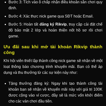
Bước 3: Tích vào ô chấp nhận điều khoản sân chơi quy
định.
Bước 4: Xác thực nick game qua SĐT hoặc Email.
Bước 5: Hoàn tất
đăng ký Rikvip
, truy cập cài đặt chế
độ bảo mật 2 lớp và hoàn thiện nốt hồ sơ rồi chơi
game.
Ưu đãi sau khi mở tài khoản Rikvip thành
công
Khi hội viên thiết lập thành công nick game sẽ nhận về một
loạt thông báo chương trình khuyến mãi. Bạn có thể áp
dụng và thu thưởng từ các sự kiện này như:
Tặng thưởng đăng ký: Ngay khi tạo thành công tài
khoản bạn sẽ nhận về khuyến mãi này với giá trị 100K
được cộng vào ví cược, đây sẽ là mức vốn khởi điểm
cho các ván chơi đầu tiên.