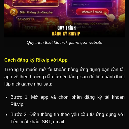
Quy trình thiết lập nick game qua website
Cách đăng ký Rikvip với App
Tương tự muốn mở tài khoản bằng ứng dụng bạn cần tải
app về theo hướng dẫn từ nền tảng, sau đó tiến hành thiết
lập nick game như sau:
Bước 1: Mở app và chọn phần đăng ký tài khoản
Rikvip.
Bước 2: Điền thông tin theo yêu cầu từ ứng dụng với
Tên, mật khẩu, SĐT, email.